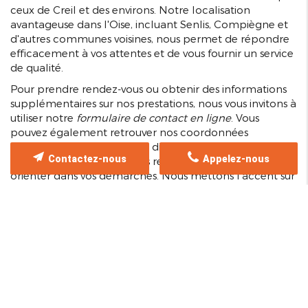
ceux de Creil et des environs. Notre localisation
avantageuse dans l'Oise, incluant Senlis, Compiègne et
d'autres communes voisines, nous permet de répondre
efficacement à vos attentes et de vous fournir un service
de qualité.
Pour prendre rendez-vous ou obtenir des informations
supplémentaires sur nos prestations, nous vous invitons à
utiliser notre
formulaire de contact en ligne
. Vous
pouvez également retrouver nos coordonnées
téléphoniques pour joindre directement notre équipe,
Contactez-nous
Appelez-nous
qui se fera un plaisir de vous renseigner et de vous
orienter dans vos démarches. Nous mettons l'accent sur
un accueil chaleureux et une réponse rapide à toutes
vos demandes, dans le but de vous offrir la meilleure
expérience de soins ophtalmologiques.
Nous encourageons également nos patients à visiter
notre centre, afin de découvrir nos installations
modernes et notre environnement propice à la
réhabilitation visuelle. Chaque détail de notre
établissement est pensé pour garantir votre confort, et