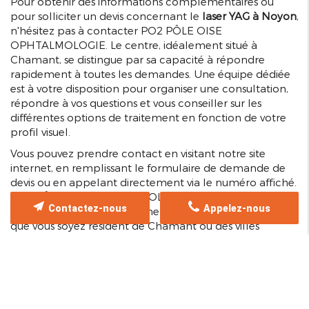
Pour obtenir des informations complémentaires ou
pour solliciter un devis concernant le
laser YAG à Noyon
,
n'hésitez pas à contacter PO2 PÔLE OISE
OPHTALMOLOGIE. Le centre, idéalement situé à
Chamant, se distingue par sa capacité à répondre
rapidement à toutes les demandes. Une équipe dédiée
est à votre disposition pour organiser une consultation,
répondre à vos questions et vous conseiller sur les
différentes options de traitement en fonction de votre
profil visuel.
Vous pouvez prendre contact en visitant notre site
internet, en remplissant le formulaire de demande de
devis ou en appelant directement via le numéro affiché.
PO2 PÔLE OISE OPHTALMOLOGIE intervient
Contactez-nous
Appelez-nous
rapidement pour assurer une prise en charge efficace,
que vous soyez résident de Chamant ou des villes
voisines telles que Creil, Senlis ou Compiègne. Cette
proximité géographique renforce notre capacité à offrir
un
service de proximité
, alliant expertise et réactivité.
Le professionnalisme et la réactivité de l'équipe font de
PO2 PÔLE OISE OPHTALMOLOGIE une référence pour