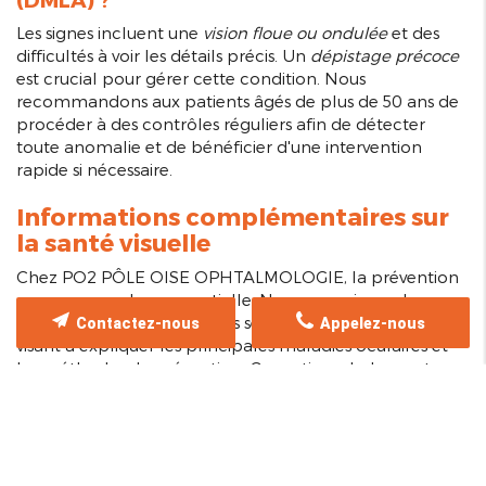
Les signes incluent une
vision floue ou ondulée
et des
difficultés à voir les détails précis. Un
dépistage précoce
est crucial pour gérer cette condition. Nous
recommandons aux patients âgés de plus de 50 ans de
procéder à des contrôles réguliers afin de détecter
toute anomalie et de bénéficier d'une intervention
rapide si nécessaire.
Informations complémentaires sur
la santé visuelle
Chez PO2 PÔLE OISE OPHTALMOLOGIE, la prévention
occupe une place essentielle. Nous organisons des
ateliers d'information et des sessions de sensibilisation
Contactez-nous
Appelez-nous
visant à expliquer les principales maladies oculaires et
les méthodes de prévention. Ces actions s'adressent aux
habitants de Chamant et de Creil afin de promouvoir un
suivi régulier de la vue
.
Nos experts fournissent des conseils personnalisés pour
aider chaque patient à maintenir une vision saine. Grâce